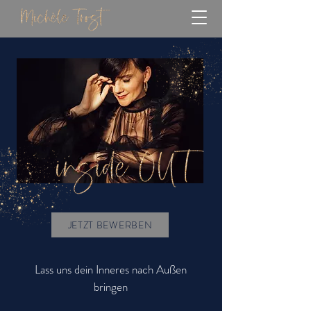
JETZT BEWERBEN
Lass uns dein Inneres nach Außen
bringen